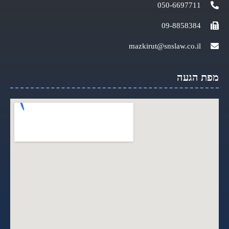
050-6697711
09-8858384
mazkirut@snslaw.co.il
מפת הגעה