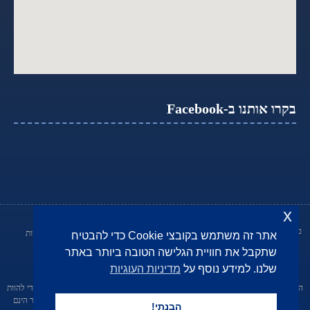
בקרו אותנו ב-Facebook
x
כל הזכויות שמורות © שרעבי,נאורי, סנדלר -
מדיניות פרטיות
הצהרת נגישות
אתר זה משתמש בקובצי Cookie כדי להבטיח
משרד עורכי דין
שתקבל את חוויית הגלישה הטובה ביותר באתר
Made with
by BOX | Combar קומבר
שלנו. למידע נוסף על
מדיניות העוגיות
קידום עורכי דין בדיגיטל
הבהרה משפטית: מטרת התכנים באתר הינה לספק אינפורמציה כללית בלבד ואין בהם כדי להוות
ייעוץ משפטי מטעם עורך דין ו/או תחליף לו. השימוש ו/או ההיסמכות על התכנים באתר הינם
הבנתי!