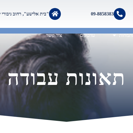
09-8858383
"בית אלישע", רחוב גיבורי ישראל 0
תמחות
עדכונים
צור קשר
תאונות עבודה