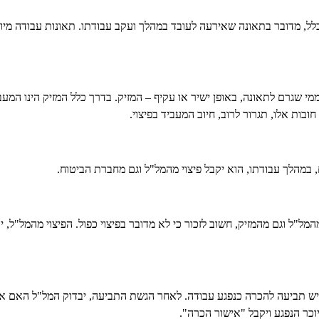
כלל, מדובר בתאונה שאירעה לעובד במהלך ועקב עבודתו. תאונות עבודה מי
מי שגרם לתאונה, באופן ישיר או עקיף – המזיק. בדרך כלל המזיק הינו המעב
ות אלו, תגרור לרוב, חיוב המעביד בפיצוי.
במהלך עבודתו, הוא יקבל פיצוי מהמל"ל וגם מחברת הביטוח.
ל"ל וגם מהמזיק, חשוב לזכור כי לא מדובר בפיצוי כפול. הפיצוי מהמל"ל, יק
גיש תביעה להכרה כנפגע עבודה. לאחר הגשת התביעה, יבדוק המל"ל האם א
כר הנפגע ויקבל "אישור הכרה".