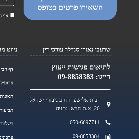
השאירו פרטים בטופס
אני מ
שרעבי נאורי סנדלר עורכי דין​
ניווט מ
לתיאום פגישות ייעוץ
דף הבי
חייגו:
09-8858383
פרופיל
תאונות 
"בית אלישע" רחוב גיבורי ישראל
20, א.ת חדש, נתניה
תביעות 
050-6697711
רשלנות
09-8858384
עדכונים