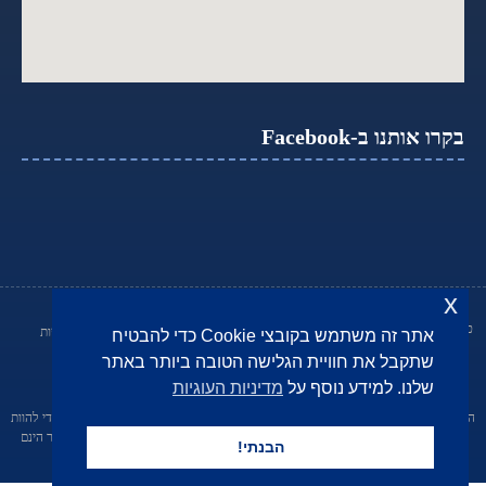
בקרו אותנו ב-Facebook
x
כל הזכויות שמורות © שרעבי,נאורי, סנדלר -
מדיניות פרטיות
הצהרת נגישות
אתר זה משתמש בקובצי Cookie כדי להבטיח
משרד עורכי דין
שתקבל את חוויית הגלישה הטובה ביותר באתר
Made with
by BOX | Combar קומבר
שלנו. למידע נוסף על
מדיניות העוגיות
קידום עורכי דין בדיגיטל
הבהרה משפטית: מטרת התכנים באתר הינה לספק אינפורמציה כללית בלבד ואין בהם כדי להוות
ייעוץ משפטי מטעם עורך דין ו/או תחליף לו. השימוש ו/או ההיסמכות על התכנים באתר הינם
הבנתי!
באחריות המשתמש בלבד.