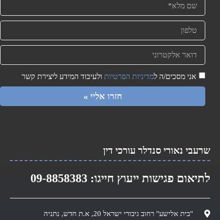
אני מסכים/ה ל
מדיניות הפרטיות
ולעיבוד המידע ליצירת קשר
חזרו אליי »
שרעבי נאורי סנדלר עורכי דין​
לתיאום פגישות ייעוץ חייגו:
09-8858383
"בית אלישע" רחוב גיבורי ישראל 20, א.ת חדש, נתניה