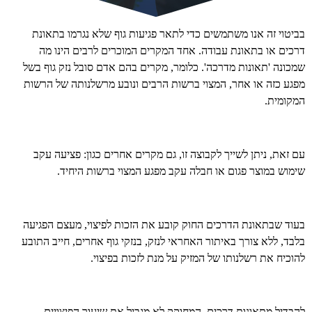
בביטוי זה אנו משתמשים כדי לתאר פגיעות גוף שלא נגרמו בתאונת
דרכים או בתאונת עבודה. אחד המקרים המוכרים לרבים הינו מה
שמכונה 'תאונות מדרכה'. כלומר, מקרים בהם אדם סובל נזק גוף בשל
מפגע כזה או אחר, המצוי ברשות הרבים ונובע מרשלנותה של הרשות
המקומית.
עם זאת, ניתן לשייך לקבוצה זו, גם מקרים אחרים כגון: פציעה עקב
שימוש במוצר פגום או חבלה עקב מפגע המצוי ברשות היחיד.
בעוד שבתאונת הדרכים החוק קובע את הזכות לפיצוי, מעצם הפגיעה
בלבד, ללא צורך באיתור האחראי לנזק, בנזקי גוף אחרים, חייב התובע
להוכיח את רשלנותו של המזיק על מנת לזכות בפיצוי.
להבדיל מתאונות דרכים, המחוקק לא מגביל את שיעור הפיצויים